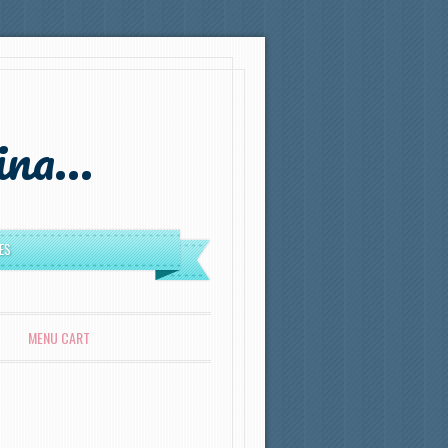
rina…
ES
MENU CART