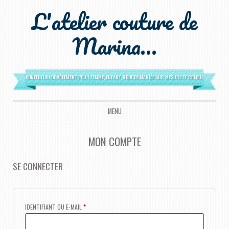
L'atelier couture de
Marina…
CONFECTION DE VÊTEMENT POUR FEMME, ENFANT, ROBE DE MARIÉE SUR MESURE ET RETOUCHES
MENU
ALLER AU CONTENU PRINCIPAL
MON COMPTE
SE CONNECTER
OBLIGATOIRE
IDENTIFIANT OU E-MAIL
*