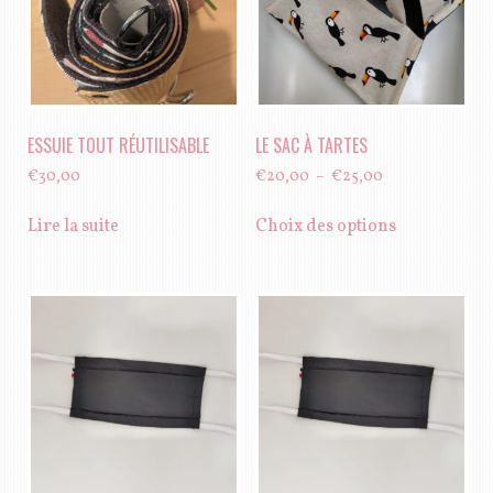
ESSUIE TOUT RÉUTILISABLE
LE SAC À TARTES
Plage
€
30,00
€
20,00
–
€
25,00
de
Ce
prix :
Lire la suite
Choix des options
produit
€20,00
a
à
plusieurs
€25,00
variations.
Les
options
peuvent
être
choisies
sur