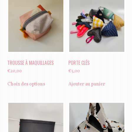
TROUSSE À MAQUILLAGES
PORTE CLÉS
€
20,00
€
5,00
Ce
Choix des options
Ajouter au panier
produit
a
plusieurs
variations.
Les
options
peuvent